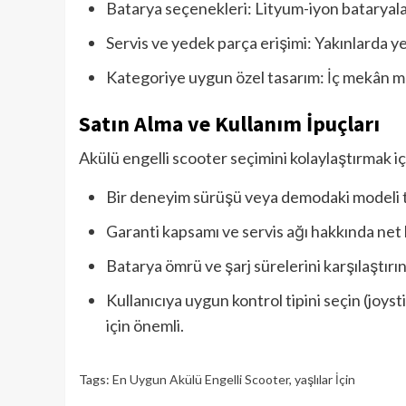
Batarya seçenekleri: Lityum-iyon bataryalar 
Servis ve yedek parça erişimi: Yakınlarda y
Kategoriye uygun özel tasarım: İç mekân mo
Satın Alma ve Kullanım İpuçları
Akülü engelli scooter seçimini kolaylaştırmak iç
Bir deneyim sürüşü veya demodaki modeli tes
Garanti kapsamı ve servis ağı hakkında net bi
Batarya ömrü ve şarj sürelerini karşılaştırı
Kullanıcıya uygun kontrol tipini seçin (joys
için önemli.
Tags:
En Uygun Akülü Engelli Scooter
,
yaşlılar İçin