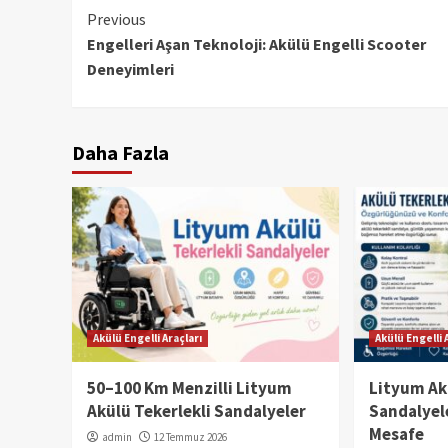
Continue
Previous
Engelleri Aşan Teknoloji: Akülü Engelli Scooter
Reading
Deneyimleri
Daha Fazla
Akülü Engelli Araçları
Akülü Engelli 
50–100 Km Menzilli Lityum
Lityum Ak
Akülü Tekerlekli Sandalyeler
Sandalyel
Mesafe
admin
12 Temmuz 2026