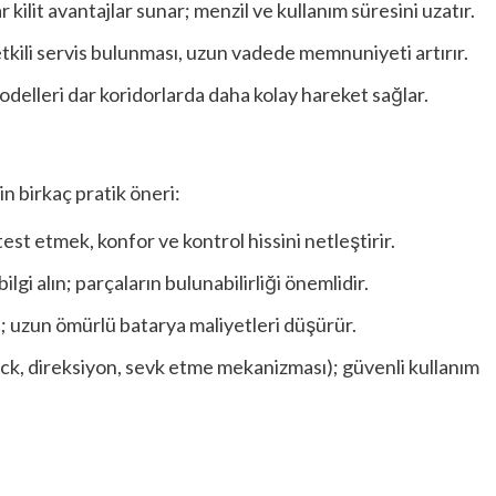
kilit avantajlar sunar; menzil ve kullanım süresini uzatır.
etkili servis bulunması, uzun vadede memnuniyeti artırır.
delleri dar koridorlarda daha kolay hareket sağlar.
in birkaç pratik öneri:
t etmek, konfor ve kontrol hissini netleştirir.
lgi alın; parçaların bulunabilirliği önemlidir.
n; uzun ömürlü batarya maliyetleri düşürür.
tick, direksiyon, sevk etme mekanizması); güvenli kullanım