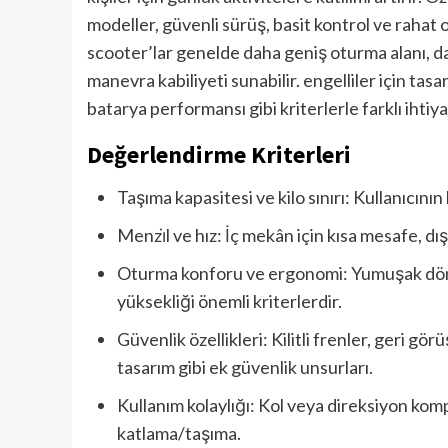
modeller, güvenli sürüş, basit kontrol ve rahat
scooter’lar genelde daha geniş oturma alanı, da
manevra kabiliyeti sunabilir. engelliler için tas
batarya performansı gibi kriterlerle farklı ihtiy
Değerlendirme Kriterleri
Taşıma kapasitesi ve kilo sınırı: Kullanıcını
Menzi̇l ve hız: İç mekân için kısa mesafe, dış
Oturma konforu ve ergonomi: Yumuşak döner 
yüksekliği önemli kriterlerdir.
Güvenlik özellikleri: Kilitli frenler, geri g
tasarım gibi ek güvenlik unsurları.
Kullanım kolaylığı: Kol veya direksiyon komp
katlama/taşıma.