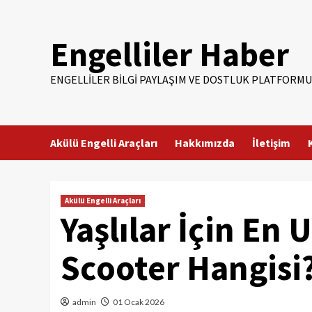
Skip
to
Engelliler Haber
content
ENGELLILER BILGI PAYLAŞIM VE DOSTLUK PLATFORMU
Akülü Engelli Araçları
Hakkımızda
İletişim
Akülü Engelli Araçları
Yaşlılar İçin En
Scooter Hangisi
admin
01 Ocak 2026