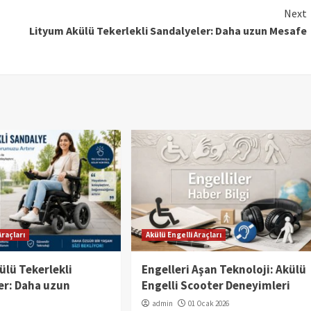
Next
Lityum Akülü Tekerlekli Sandalyeler: Daha uzun Mesafe
Araçları
Akülü Engelli Araçları
ülü Tekerlekli
Engelleri Aşan Teknoloji: Akülü
er: Daha uzun
Engelli Scooter Deneyimleri
admin
01 Ocak 2026