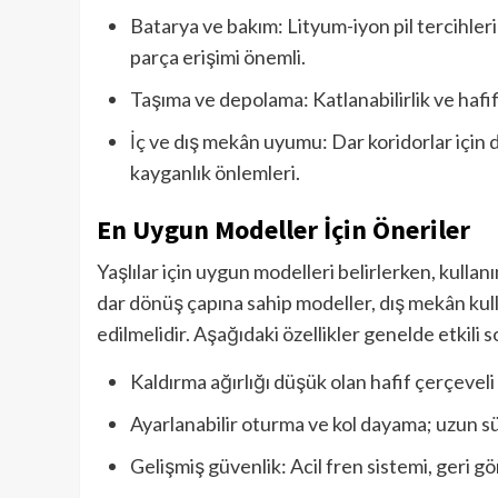
Batarya ve bakım: Lityum-iyon pil tercihler
parça erişimi önemli.
Taşıma ve depolama: Katlanabilirlik ve hafifl
İç ve dış mekân uyumu: Dar koridorlar için
kayganlık önlemleri.
En Uygun Modeller İçin Öneriler
Yaşlılar için uygun modelleri belirlerken, kullan
dar dönüş çapına sahip modeller, dış mekân kulla
edilmelidir. Aşağıdaki özellikler genelde etkili s
Kaldırma ağırlığı düşük olan hafif çerçeveli 
Ayarlanabilir oturma ve kol dayama; uzun sü
Gelişmiş güvenlik: Acil fren sistemi, geri g