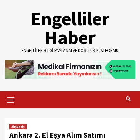
Skip
Engelliler
to
content
Haber
ENGELLILER BILGI PAYLAŞIM VE DOSTLUK PLATFORMU
Primary
Menu
Alışveriş
Ankara 2. El Eşya Alım Satımı