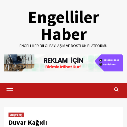
Skip
Engelliler
to
content
Haber
ENGELLILER BILGI PAYLAŞIM VE DOSTLUK PLATFORMU
Primary
Menu
Alışveriş
Duvar Kağıdı