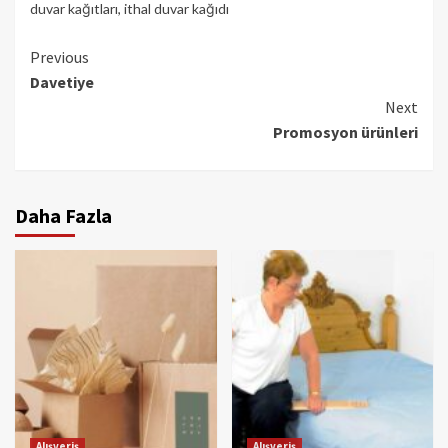
duvar kağıtları
,
ithal duvar kağıdı
Continue
Previous
Davetiye
Reading
Next
Promosyon ürünleri
Daha Fazla
Alışveriş
Alışveriş