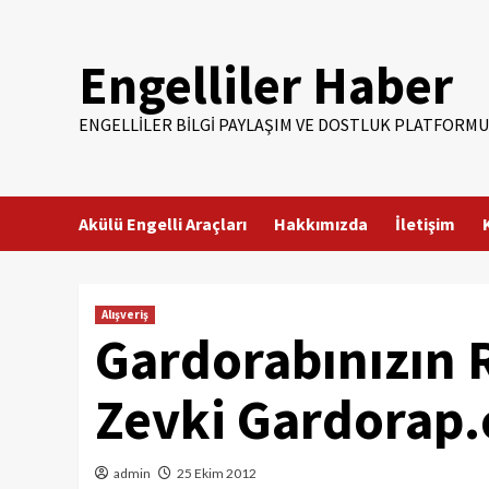
Skip
to
Engelliler Haber
content
ENGELLILER BILGI PAYLAŞIM VE DOSTLUK PLATFORMU
Akülü Engelli Araçları
Hakkımızda
İletişim
Alışveriş
Gardorabınızın R
Zevki Gardorap.
admin
25 Ekim 2012