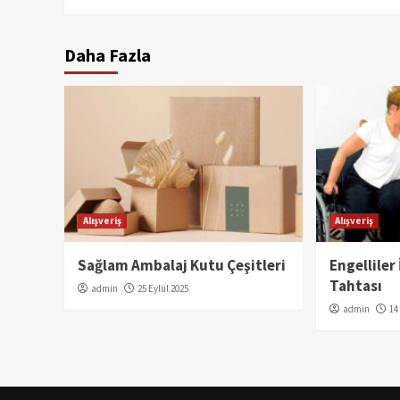
Daha Fazla
Alışveriş
Alışveriş
Sağlam Ambalaj Kutu Çeşitleri
Engelliler
Tahtası
admin
25 Eylül 2025
admin
14