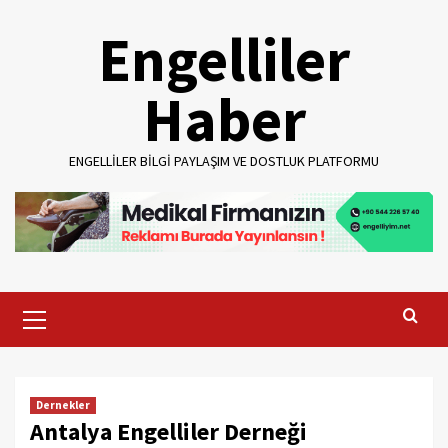
Skip
Engelliler
to
content
Haber
ENGELLILER BILGI PAYLAŞIM VE DOSTLUK PLATFORMU
Primary
Menu
Dernekler
Antalya Engelliler Derneği