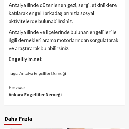
Antalya ilinde düzenlenen gezi, sergi, etkinliklere
katılarak engelli arkadaşlarınızla sosyal
aktivitelerde bulunabilirsiniz.
Antalya ilinde ve ilçelerinde bulunan engelliler ile
ilgili dernekleri arama motorlarından sorgulatarak
ve araştırarak bulabilirsiniz.
Engelliyim.net
Tags:
Antalya Engelliler Derneği
Continue
Previous
Ankara Engelliler Derneği
Reading
Daha Fazla