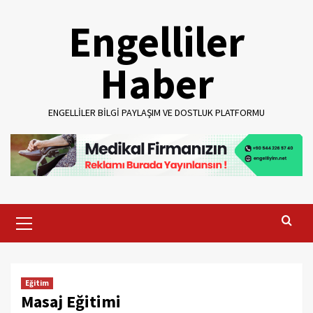
Skip
Engelliler
to
content
Haber
ENGELLILER BILGI PAYLAŞIM VE DOSTLUK PLATFORMU
Primary
Menu
Eğitim
Masaj Eğitimi