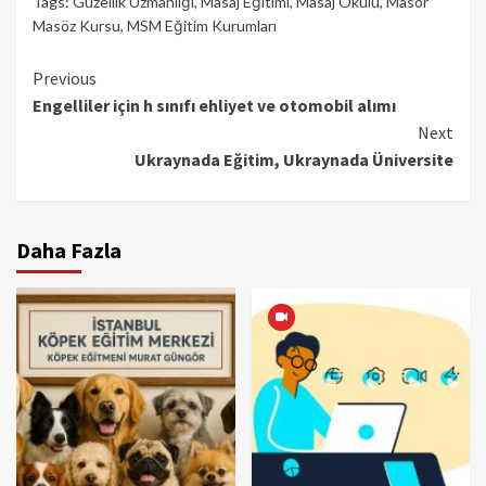
Tags:
Güzellik Uzmanlığı
,
Masaj Eğitimi
,
Masaj Okulu
,
Masör
Masöz Kursu
,
MSM Eğitim Kurumları
Continue
Previous
Engelliler için h sınıfı ehliyet ve otomobil alımı
Reading
Next
Ukraynada Eğitim, Ukraynada Üniversite
Daha Fazla