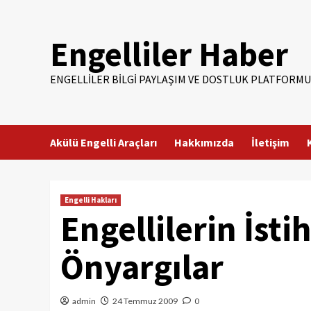
Skip
to
Engelliler Haber
content
ENGELLILER BILGI PAYLAŞIM VE DOSTLUK PLATFORMU
Akülü Engelli Araçları
Hakkımızda
İletişim
Engelli Hakları
Engellilerin İstih
Önyargılar
admin
24 Temmuz 2009
0