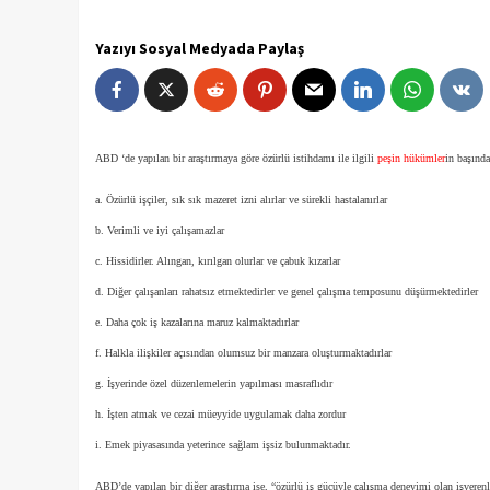
Yazıyı Sosyal Medyada Paylaş
ABD ‘de yapılan bir araştırmaya göre özürlü istihdamı ile ilgili
peşin hükümler
in başında
a. Özürlü işçiler, sık sık mazeret izni alırlar ve sürekli hastalanırlar
b. Verimli ve iyi çalışamazlar
c. Hissidirler. Alıngan, kırılgan olurlar ve çabuk kızarlar
d. Diğer çalışanları rahatsız etmektedirler ve genel çalışma temposunu düşürmektedirler
e. Daha çok iş kazalarına maruz kalmaktadırlar
f. Halkla ilişkiler açısından olumsuz bir manzara oluşturmaktadırlar
g. İşyerinde özel düzenlemelerin yapılması masraflıdır
h. İşten atmak ve cezai müeyyide uygulamak daha zordur
i. Emek piyasasında yeterince sağlam işsiz bulunmaktadır.
ABD’de yapılan bir diğer araştırma ise, “özürlü iş gücüyle çalışma deneyimi olan işverenl