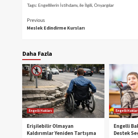
Tags:
Engellilerin İstihdamı
,
ile İlgili
,
Önyargılar
Continue
Previous
Meslek Edindirme Kursları
Reading
Daha Fazla
Engelli Hakları
Engelli Haklar
Erişilebilir Olmayan
Engelli Ba
Kaldırımlar Yeniden Tartışma
Destek Se