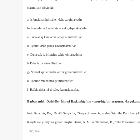
çıkarmıştır. Şöyle ki;
a- İş bırakma ihtimalleri daha az olmaktadır
b- Sorumlu ve kesintisiz olarak çalışmaktadırlar
c- Daha az iş kazalarına sebep olmaktadırlar
d- İşlerini daha çabuk kavramaktadırlar
e- Daha çok iş bilincine sahip olmaktadırlar
f- Daha fazla güvenilirdirler
g- Normal işçiler kadar verim göstermektedirler
h- İşlerine zamanında gelmektedirler
i- Halkla daha iyi diyalog kurmaktadırlar.
Başbakanlık, Özürlüler İdaresi Başkanlığı’nın yaptırdığı bir araştırma da yukarıd
Not: Bu alıntı, Doç. Dr. Ali Seyyar’ın, “Sosyal Siyaset Açısından Özürlüler Politikası (A
Kitapta ise şu kaynak gösterilmiştir: Barret, A. M. ve Thomasan, B., “The Placement Pro
1964, s.51