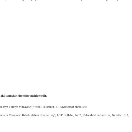
aki sonuçları destekler mahiyettedir.
lmanya-Türkiye Mukayeseli)” isimli kitabının, 31. sayfasından alınmıştır.
cess in Vocational Rehabilitation Counselling”, GTP Bulletin, Nr. 2, Rehabilitation Services, Nr. 545, USA,