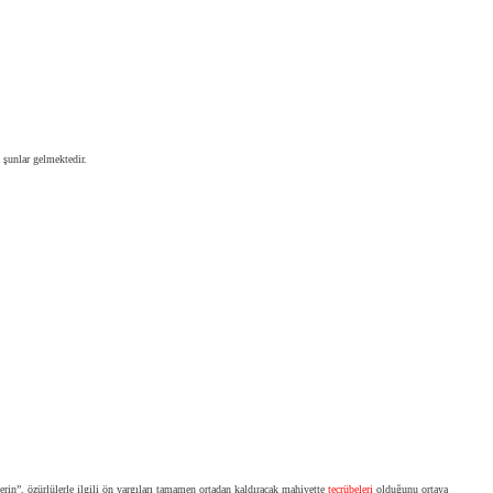
 şunlar gelmektedir.
erin”, özürlülerle ilgili ön yargıları tamamen ortadan kaldıracak mahiyette
tecrübeleri
olduğunu ortaya