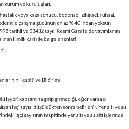
n kurum ve kuruluşları,
astalık veya kaza sonucu, bedensel, zihinsel, ruhsal,
nedeniyle çalışma gücünün en az % 40’ından yoksun
998 tarihli ve 23432 sayılı Resmî Gazete’de yayımlanan
ınan kimlik kartı ile belgelenenleri,
ni,
arının Tespiti ve Bildirimi
ü işyeri kapsamına girip girmediği, eğer varsa o
şan işçi sayısı düşüldükten sonra belirlenir. Yer altı ve su
rindeki işçi sayısının tespitinde yer altı ve su altı işlerinde