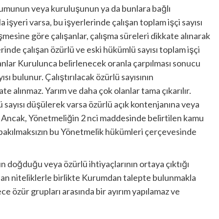
rumunun veya kuruluşunun ya da bunlara bağlı
zla işyeri varsa, bu işyerlerinde çalışan toplam işçi sayısı
zleşmesine göre çalışanlar, çalışma süreleri dikkate alınarak
rinde çalışan özürlü ve eski hükümlü sayısı toplam işçi
kanlar Kurulunca belirlenecek oranla çarpılması sonucu
sı bulunur. Çalıştırılacak özürlü sayısının
te alınmaz. Yarım ve daha çok olanlar tama çıkarılır.
ü sayısı düşülerek varsa özürlü açık kontenjanına veya
ır. Ancak, Yönetmeliğin 2 nci maddesinde belirtilen kamu
ına bakılmaksızın bu Yönetmelik hükümleri çerçevesinde
n doğduğu veya özürlü ihtiyaçlarının ortaya çıktığı
ılan niteliklerle birlikte Kurumdan talepte bulunmakla
ce özür grupları arasında bir ayırım yapılamaz ve