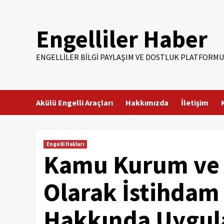
Skip
to
Engelliler Haber
content
ENGELLILER BILGI PAYLAŞIM VE DOSTLUK PLATFORMU
Akülü Engelli Araçları
Hakkımızda
İletişim
Engelli Hakları
Kamu Kurum ve K
Olarak İstihdam
Hakkında Uygul