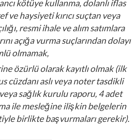
inancı kötüye kullanma, dolanlı iflas
ref ve haysiyeti kırıcı suçtan veya
ılığı, resmi ihale ve alım satımlara
arını açığa vurma suçlarından dolayı
lü olmamak,
ne özürlü olarak kayıtlı olmak (ilk
s cüzdanı aslı veya noter tasdikli
ı veya sağlık kurulu raporu, 4 adet
ma ile mesleğine ilişkin belgelerin
tiyle birlikte başvurmaları gerekir).