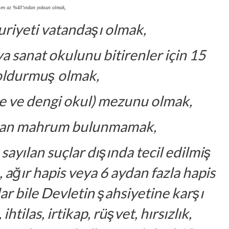
ün en az %40’ından yoksun olmak,
riyeti vatandaşı olmak,
ya sanat okulunu bitirenler için 15
doldurmuş olmak,
ise ve dengi okul) mezunu olmak,
dan mahrum bulunmamak,
 sayılan suçlar dışında tecil edilmiş
ağır hapis veya 6 aydan fazla hapis
ar bile Devletin şahsiyetine karşı
htilas, irtikap, rüşvet, hırsızlık,