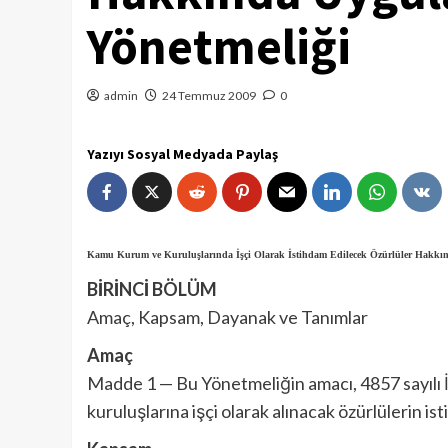
Yönetmeliği
admin
24 Temmuz 2009
0
Yazıyı Sosyal Medyada Paylaş
Kamu Kurum ve Kuruluşlarında İşçi Olarak İstihdam Edilecek Özürlüler Hakkın
BİRİNCİ BÖLÜM
Amaç, Kapsam, Dayanak ve Tanımlar
Amaç
Madde 1 — Bu Yönetmeliğin amacı, 4857 sayılı
kuruluşlarına işçi olarak alınacak özürlülerin ist