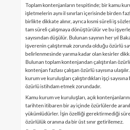
Toplam kontenjanların tespitinde; bir kamu ku
işletmelerin aynı il sınırları içerisinde birden fa
birlikte dikkate alınır, ayrıca kısmi süreli iş sö
tam süreli çalışmaya dönüştürülür ve bu işyerle
sayısından düşülür. Bulunan sayının her yıl Ba
işverenin çalıştırmak zorunda olduğu özürlü sayı
belirlenmesinde yarıma kadar olan kesirler dikka
Bulunan toplam kontenjandan çalıştırılan özürl
kontenjan fazlası çalışan özürlü sayısına ulaşıl
kurum ve kuruluşları çalıştırdıkları işçi sayıs
özürlü istihdam etmek zorundadır.
Kamu kurum ve kuruluşları, açık kontenjanlarını
tarihten itibaren bir ay içinde özürlülerde aran
yükümlüdürler. İşin özelliği gerektirmediği süre
özürlülük oranına da bir üst sınır getirilemez.