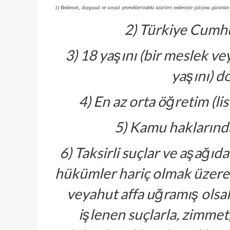
1) Bedensel, duygusal ve sosyal yeteneklerindeki özürleri nedeniyle çalışma gücün
2) Türkiye Cumhu
3) 18 yaşını (bir meslek ve
yaşını) 
4) En az orta öğretim (l
5) Kamu hakların
6) Taksirli suçlar ve aşağıda
hükümler hariç olmak üzere, 
veyahut affa uğramış olsal
işlenen suçlarla, zimmet, i