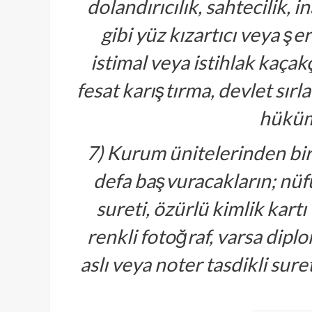
dolandırıcılık, sahtecilik, 
gibi yüz kızartıcı veya şe
istimal veya istihlak kaçakç
fesat karıştırma, devlet sırl
hüküm
7) Kurum ünitelerinden biri
defa başvuracakların; nüfu
sureti, özürlü kimlik kart
renkli fotoğraf, varsa diplo
aslı veya noter tasdikli sure