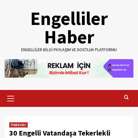
Skip
Engelliler
to
content
Haber
ENGELLILER BILGI PAYLAŞIM VE DOSTLUK PLATFORMU
Primary
Menu
Haberler
30 Engelli Vatandaşa Tekerlekli