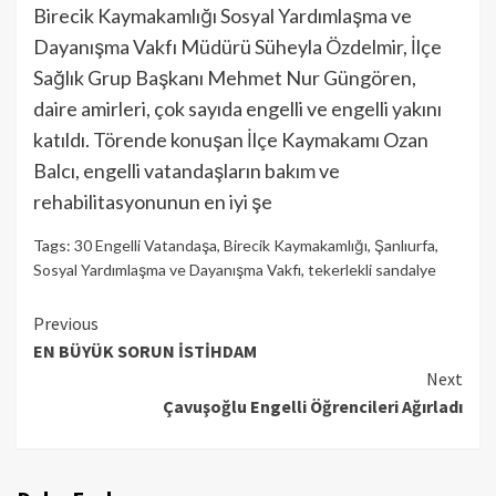
Birecik Kaymakamlığı Sosyal Yardımlaşma ve
Dayanışma Vakfı Müdürü Süheyla Özdelmir, İlçe
Sağlık Grup Başkanı Mehmet Nur Güngören,
daire amirleri, çok sayıda engelli ve engelli yakını
katıldı. Törende konuşan İlçe Kaymakamı Ozan
Balcı, engelli vatandaşların bakım ve
rehabilitasyonunun en iyi şe
Tags:
30 Engelli Vatandaşa
,
Birecik Kaymakamlığı
,
Şanlıurfa
,
Sosyal Yardımlaşma ve Dayanışma Vakfı
,
tekerlekli sandalye
Continue
Previous
EN BÜYÜK SORUN İSTİHDAM
Reading
Next
Çavuşoğlu Engelli Öğrencileri Ağırladı