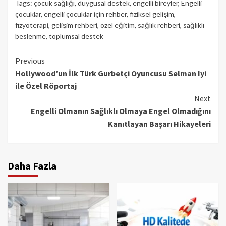
Tags:
çocuk sağlığı
,
duygusal destek
,
engelli bireyler
,
Engelli
çocuklar
,
engelli çocuklar için rehber
,
fiziksel gelişim
,
fizyoterapi
,
gelişim rehberi
,
özel eğitim
,
sağlık rehberi
,
sağlıklı
beslenme
,
toplumsal destek
Continue
Previous
Hollywood’un İlk Türk Gurbetçi Oyuncusu Selman Iyi
Reading
ile Özel Röportaj
Next
Engelli Olmanın Sağlıklı Olmaya Engel Olmadığını
Kanıtlayan Başarı Hikayeleri
Daha Fazla