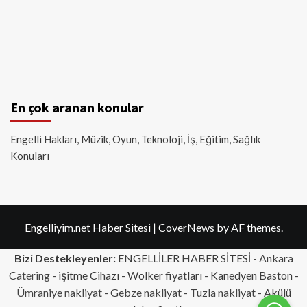
En çok aranan konular
Engelli Hakları, Müzik, Oyun, Teknoloji, İş, Eğitim, Sağlık
Konuları
Engelliyim.net Haber Sitesi
|
CoverNews
by AF themes.
Bizi Destekleyenler:
ENGELLİLER HABER SİTESİ -
Ankara
Catering
- işitme Cihazı - Wolker fiyatları - Kanedyen Baston -
Ümraniye nakliyat
-
Gebze nakliyat
-
Tuzla nakliyat
- Akülü