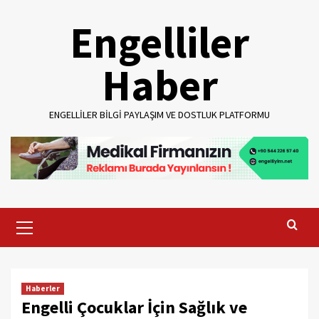
Skip
Engelliler
to
content
Haber
ENGELLILER BILGI PAYLAŞIM VE DOSTLUK PLATFORMU
Primary
Menu
Haberler
Engelli Çocuklar İçin Sağlık ve