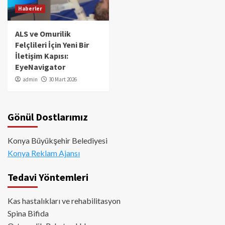
Haberler
ALS ve Omurilik
Felçlileri İçin Yeni Bir
İletişim Kapısı:
EyeNavigator
admin
30 Mart 2026
Gönül Dostlarımız
Konya Büyükşehir Belediyesi
Konya Reklam Ajansı
Tedavi Yöntemleri
Kas hastalıkları ve rehabilitasyon
Spina Bifida