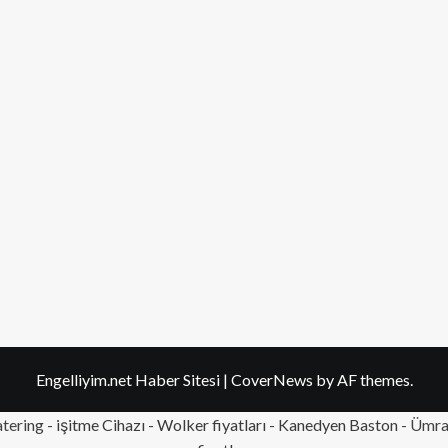
Engelliyim.net Haber Sitesi
|
CoverNews
by AF themes.
tering
- işitme Cihazı - Wolker fiyatları - Kanedyen Baston -
Ümran