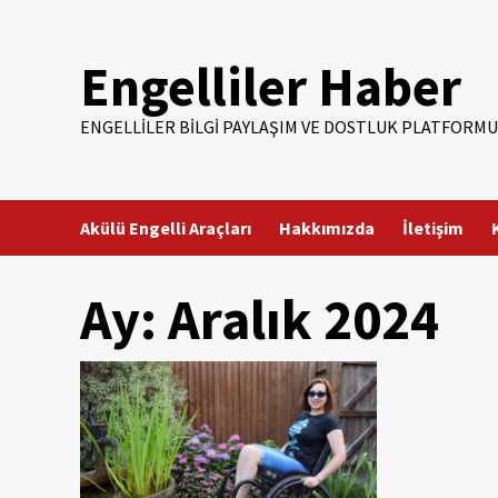
Skip
to
Engelliler Haber
content
ENGELLILER BILGI PAYLAŞIM VE DOSTLUK PLATFORMU
Akülü Engelli Araçları
Hakkımızda
İletişim
Ay:
Aralık 2024