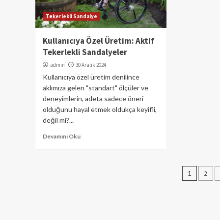
Tekerlekli Sandalye
Kullanıcıya Özel Üretim: Aktif
Tekerlekli Sandalyeler
admin
30 Aralık 2024
Kullanıcıya özel üretim denilince
aklımıza gelen "standart" ölçüler ve
deneyimlerin, adeta sadece öneri
olduğunu hayal etmek oldukça keyifli,
değil mi?...
Devamını Oku
Yazı
1
2
sayfa