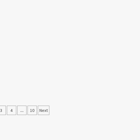
3
4
…
10
Next
laması