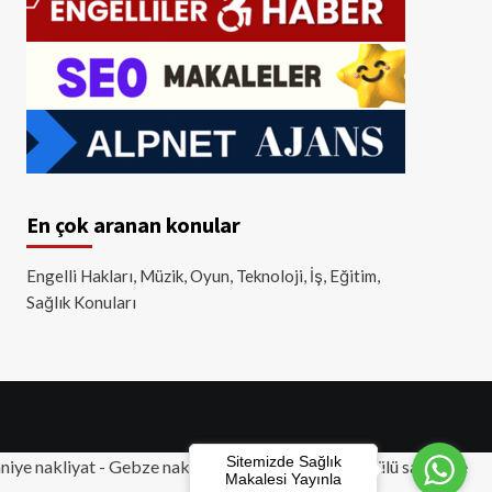
En çok aranan konular
Engelli Hakları, Müzik, Oyun, Teknoloji, İş, Eğitim,
Sağlık Konuları
Sitemizde Sağlık
iye nakliyat
-
Gebze nakliyat
-
Tuzla nakliyat
- Akülü sandalye
Makalesi Yayınla