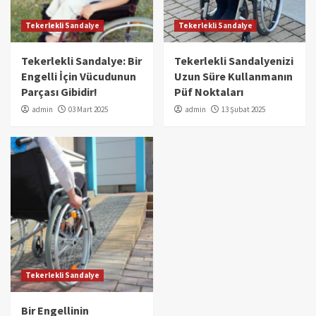
Tekerlekli Sandalye
Tekerlekli Sandalye
Tekerlekli Sandalye: Bir
Tekerlekli Sandalyenizi
Engelli İçin Vücudunun
Uzun Süre Kullanmanın
Parçası Gibidir!
Püf Noktaları
admin
03 Mart 2025
admin
13 Şubat 2025
Tekerlekli Sandalye
Bir Engellinin