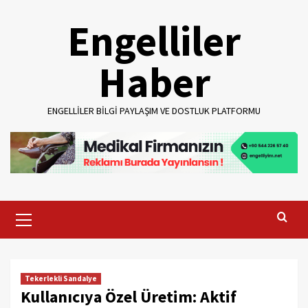
Skip
Engelliler
to
content
Haber
ENGELLILER BILGI PAYLAŞIM VE DOSTLUK PLATFORMU
Primary
Menu
Tekerlekli Sandalye
Kullanıcıya Özel Üretim: Aktif