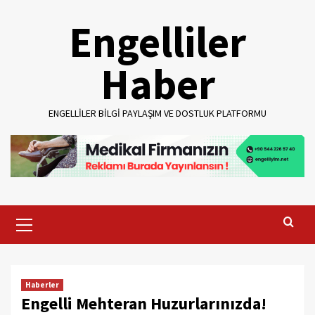
Skip
Engelliler
to
content
Haber
ENGELLILER BILGI PAYLAŞIM VE DOSTLUK PLATFORMU
Primary
Menu
Haberler
Engelli Mehteran Huzurlarınızda!