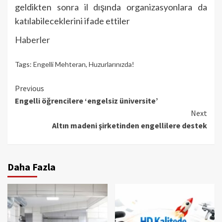
geldikten sonra il dışında organizasyonlara da
katılabileceklerini ifade ettiler
Haberler
Tags:
Engelli Mehteran
,
Huzurlarınızda!
Continue
Previous
Engelli öğrencilere ‘engelsiz üniversite’
Reading
Next
Altın madeni şirketinden engellilere destek
Daha Fazla