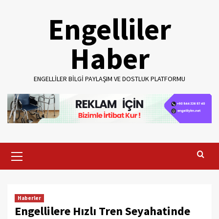
Skip
Engelliler
to
content
Haber
ENGELLILER BILGI PAYLAŞIM VE DOSTLUK PLATFORMU
Primary
Menu
Haberler
Engellilere Hızlı Tren Seyahatinde