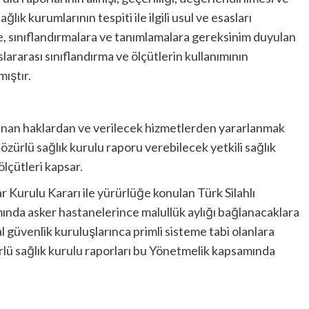
lık kurumlarının tespiti ile ilgili usul ve esasları
re, sınıflandırmalara ve tanımlamalara gereksinim duyulan
lararası sınıflandırma ve ölçütlerin kullanımının
ıştır.
lanan haklardan ve verilecek hizmetlerden yararlanmak
e özürlü sağlık kurulu raporu verebilecek yetkili sağlık
ölçütleri kapsar.
r Kurulu Kararı ile yürürlüğe konulan Türk Silahlı
ında asker hastanelerince malullük aylığı bağlanacaklara
al güvenlik kuruluşlarınca primli sisteme tabi olanlara
ürlü sağlık kurulu raporları bu Yönetmelik kapsamında