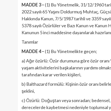
MADDE 3 –
(1) Bu Yönetmelik, 31/12/1960 tarih
2022 sayılı 65 Yaşını Doldurmuş Muhtaç, Güçsü
Hakkında Kanun, 7/5/1987 tarihli ve 3359 sayılı
5378 sayılı Özürlüler ve Bazı Kanun ve Kanun
Kanunun 5 inci maddesine dayanılarak hazırlanm
Tanımlar
MADDE 4 –
(1) Bu Yönetmelikte geçen;
a) Ağır özürlü: Özür durumuna göre özür oranı
yaşam aktivitelerini başkalarının yardımı olmak
tarafından karar verilen kişileri,
b) Balthazard formülü: Kişinin özür oranı belirl
şeklini,
c) Özürlü: Doğuştan veya sonradan; bedensel, zi
derecelerde kaybetmesi nedeniyle toplumsal y