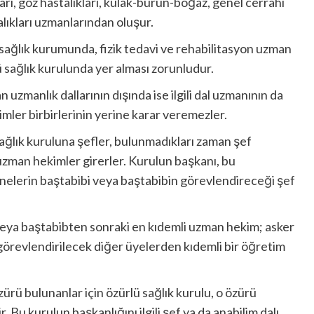
ları, göz hastalıkları, kulak-burun-boğaz, genel cerrahi
alıkları uzmanlarından oluşur.
 sağlık kurumunda, fizik tedavi ve rehabilitasyon uzman
 sağlık kurulunda yer alması zorunludur.
n uzmanlık dallarının dışında ise ilgili dal uzmanının da
mler birbirlerinin yerine karar veremezler.
ağlık kuruluna şefler, bulunmadıkları zaman şef
uzman hekimler girerler. Kurulun başkanı, bu
nelerin baştabibi veya baştabibin görevlendireceği şef
veya baştabibten sonraki en kıdemli uzman hekim; asker
görevlendirilecek diğer üyelerden kıdemli bir öğretim
zürü bulunanlar için özürlü sağlık kurulu, o özürü
. Bu kurulun başkanlığını ilgili şef ya da anabilim dalı