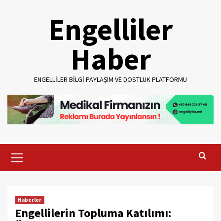
Skip
Engelliler
to
content
Haber
ENGELLILER BILGI PAYLAŞIM VE DOSTLUK PLATFORMU
Primary
Menu
Haberler
Engellilerin Topluma Katılımı: