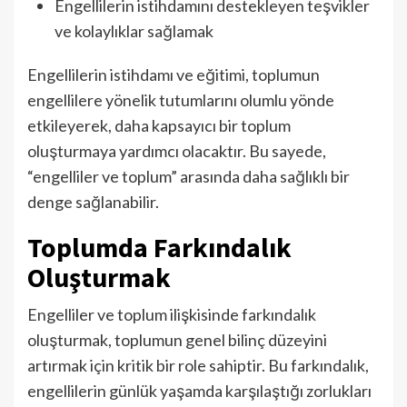
Engellilerin istihdamını destekleyen teşvikler
ve kolaylıklar sağlamak
Engellilerin istihdamı ve eğitimi, toplumun
engellilere yönelik tutumlarını olumlu yönde
etkileyerek, daha kapsayıcı bir toplum
oluşturmaya yardımcı olacaktır. Bu sayede,
“engelliler ve toplum” arasında daha sağlıklı bir
denge sağlanabilir.
Toplumda Farkındalık
Oluşturmak
Engelliler ve toplum ilişkisinde farkındalık
oluşturmak, toplumun genel bilinç düzeyini
artırmak için kritik bir role sahiptir. Bu farkındalık,
engellilerin günlük yaşamda karşılaştığı zorlukları