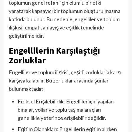
toplumun genel refahı için olumlu bir etki
yaratarak kapsayıcı bir toplumun oluşturulmasına
katkıda bulunur. Bu nedenle, engelliler ve toplum
ilişkisi; empati, anlayış ve eşitlik temelinde
geliştirilmelidir.
Engellilerin Karşılaştığı
Zorluklar
Engelliler ve toplum ilişkisi, çeşitli zorluklarla karşı
karşıya kalabilir. Bu zorluklar arasında şunlar
bulunmaktadır:
Fiziksel Erişilebilirlik: Engelliler için yapılan
binalar, yollar ve toplu taşıma araçları
genellikle yeterince erişilebilir değildir.
Eğitim Olanakları: Engellilerin eğitim alırken