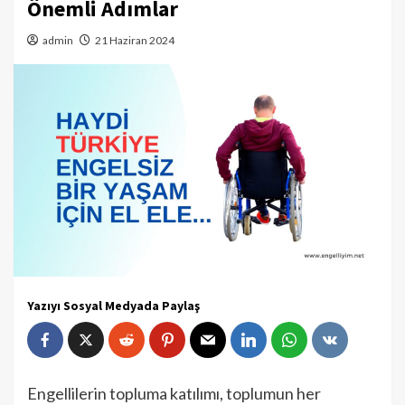
Önemli Adımlar
admin
21 Haziran 2024
Yazıyı Sosyal Medyada Paylaş
Engellilerin topluma katılımı, toplumun her