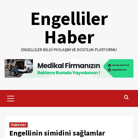
Skip
Engelliler
to
content
Haber
ENGELLILER BILGI PAYLAŞIM VE DOSTLUK PLATFORMU
Primary
Menu
Haberler
Engellinin simidini sağlamlar