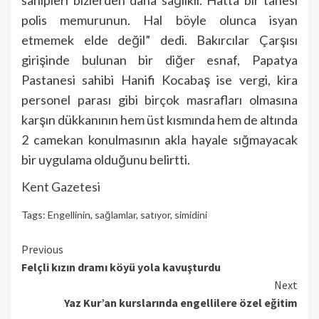
sahipleri bizlerden daha sağlıklı. Hatta bir tanesi
polis memurunun. Hal böyle olunca isyan
etmemek elde değil” dedi. Bakırcılar Çarşısı
girişinde bulunan bir diğer esnaf, Papatya
Pastanesi sahibi Hanifi Kocabaş ise vergi, kira
personel parası gibi birçok masrafları olmasına
karşın dükkanının hem üst kısmında hem de altında
2 camekan konulmasının akla hayale sığmayacak
bir uygulama olduğunu belirtti.
Kent Gazetesi
Tags:
Engellinin
,
sağlamlar
,
satıyor
,
simidini
Continue
Previous
Felçli kızın dramı köyü yola kavuşturdu
Reading
Next
Yaz Kur’an kurslarında engellilere özel eğitim