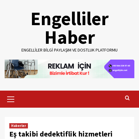
Skip
Engelliler
to
content
Haber
ENGELLILER BILGI PAYLAŞIM VE DOSTLUK PLATFORMU
Primary
Menu
Haberler
Eş takibi dedektiflik hizmetleri