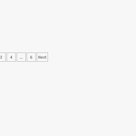
3
4
…
6
Next
laması