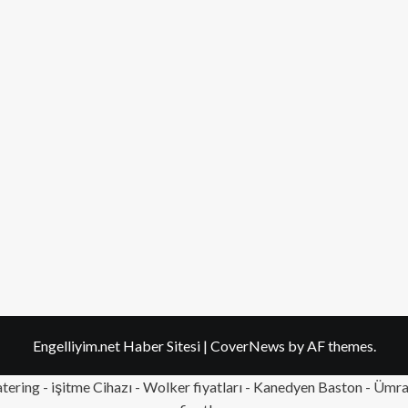
Engelliyim.net Haber Sitesi
|
CoverNews
by AF themes.
tering
- işitme Cihazı - Wolker fiyatları - Kanedyen Baston -
Ümran