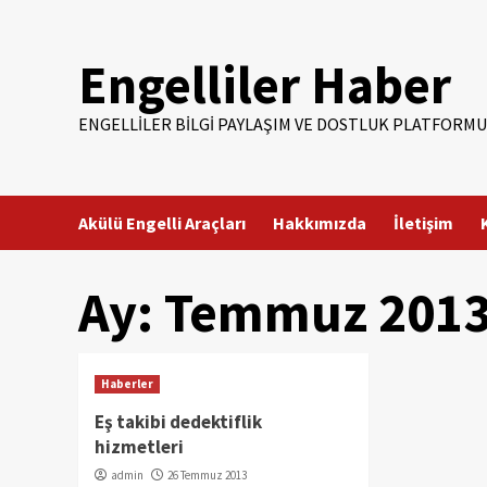
Skip
to
Engelliler Haber
content
ENGELLILER BILGI PAYLAŞIM VE DOSTLUK PLATFORMU
Akülü Engelli Araçları
Hakkımızda
İletişim
Ay:
Temmuz 201
Haberler
Eş takibi dedektiflik
hizmetleri
admin
26 Temmuz 2013