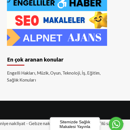
En çok aranan konular
Engelli Hakları, Müzik, Oyun, Teknoloji, İş, Eğitim,
Sağlık Konuları
Sitemizde Sağlık
iye nakliyat
-
Gebze nakliyat
-
Tuzla nakliyat
- Akülü sandalye
Makalesi Yayınla