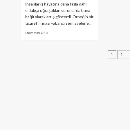
İnsanlar iş hayatına daha fazla dahil
oldukça uğraştıkları sorunlarda buna
bağlı olarak artış gösterdi. Örneğin bir
ticaret firması yabancı sermayelerle...
Devamını Oku
Yazı
1
2
sayfa