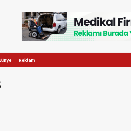
Künye
Reklam
3