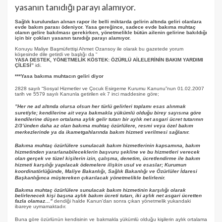
yasanın tanıdığı parayı alamıyor.
Sağlık kurulundan alınan rapor ile belli miktarda gelirin altında geliri olanlara
evde bakım parası ödeniyor. Yasa gereğince, sadece evde bakıma muhtaç
olanın gelire bakılması gerekirken, yönetmelikle bütün ailenin gelirine bakıldığı
için bir çokları yasanın tanıdığı parayı alamıyor.
Konuyu Maliye Başmüfettişi Ahmet Ozansoy ile olarak bu gazetede yorum
köşesinde dile getirdi ve başlığı da “
YASA DESTEK, YÖNETMELİK KÖSTEK: ÖZÜRLÜ AİLELERİNİN BAKIM YARDIMI
ÇİLESİ”
idi.
***Yasa bakıma muhtacın geliri diyor
2828 sayılı “Sosyal Hizmetler ve Çocuk Esirgeme Kurumu Kanunu”nun 01.02.2007
tarih ve 5579 sayılı Kanunla getirilen ek 7 inci maddesine göre;
”Her ne ad altında olursa olsun her türlü gelirleri toplamı esas alınmak
suretiyle; kendilerine ait veya bakmakla yükümlü olduğu birey sayısına göre
kendilerine düşen ortalama aylık gelir tutarı bir aylık net asgari ücret tutarının
2/3’ünden daha az olan bakıma muhtaç özürlülere, resmi veya özel bakım
merkezlerinde ya da ikametgahlarında bakım hizmeti verilmesi sağlanır.
Bakıma muhtaç özürlülere sunulacak bakım hizmetlerinin kapsamına, bakım
hizmetinden yararlanabileceklerin başvuru şekline ve bu hizmetleri verecek
olan gerçek ve tüzel kişilerin izin, çalışma, denetim, ücretlendirme ile bakım
hizmeti karşılığı yapılacak ödemelere ilişkin usul ve esaslar; Kurumun
koordinatörlüğünde, Maliye Bakanlığı, Sağlık Bakanlığı ve Özürlüler İdaresi
Başkanlığınca müştereken çıkarılacak yönetmelikle belirlenir.
Bakıma muhtaç özürlülere sunulacak bakım hizmetinin karşılığı olarak
belirlenecek kişi başına aylık bakım ücreti tutarı, iki aylık net asgari ücretten
fazla olamaz…”
dendiği halde Kanun’dan sonra çıkan yönetmelik yukarıdaki
ibareye uymamaktadır.
Buna göre özürlünün kendisinin ve bakmakla yükümlü olduğu kişilerin aylık ortalama