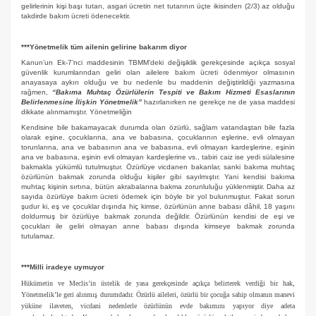
gelirlerinin kişi başı tutarı, asgari ücretin net tutarının üçte ikisinden (2/3) az olduğu
takdirde bakım ücreti ödenecektir.
***Yönetmelik tüm ailenin gelirine bakarım diyor
Kanun’un Ek-7’nci maddesinin TBMM’deki değişiklik gerekçesinde açıkça sosyal
güvenlik kurumlarından geliri olan ailelere bakım ücreti ödenmiyor olmasının
anayasaya aykırı olduğu ve bu nedenle bu maddenin değiştirildiği yazmasına
rağmen,
“Bakıma Muhtaç Özürlülerin Tespiti ve Bakım Hizmeti Esaslarının
Belirlenmesine İlişkin Yönetmelik”
hazırlanırken ne gerekçe ne de yasa maddesi
dikkate alınmamıştır. Yönetmeliğin
Kendisine bile bakamayacak durumda olan özürlü, sağlam vatandaştan bile fazla
olarak eşine, çocuklarına, ana ve babasına, çocuklarının eşlerine, evli olmayan
torunlarına, ana ve babasının ana ve babasına, evli olmayan kardeşlerine, eşinin
ana ve babasına, eşinin evli olmayan kardeşlerine vs., tabiri caiz ise yedi sülalesine
bakmakla yükümlü tutulmuştur. Özürlüye vicdanen bakanlar, sanki bakıma muhtaç
özürlünün bakmak zorunda olduğu kişiler gibi sayılmıştır. Yani kendisi bakıma
muhtaç kişinin sırtına, bütün akrabalarına bakma zorunluluğu yüklenmiştir. Daha az
sayıda özürlüye bakım ücreti ödemek için böyle bir yol bulunmuştur. Fakat sorun
şudur ki, eş ve çocuklar dışında hiç kimse, özürlünün anne babası dâhil, 18 yaşını
doldurmuş bir özürlüye bakmak zorunda değildir. Özürlünün kendisi de eşi ve
çocukları ile geliri olmayan anne babası dışında kimseye bakmak zorunda
tutulamaz.
***Milli iradeye uymuyor
Hükümetin ve Meclis’in üstelik de yasa gerekçesinde açıkça belirterek verdiği bir hak,
Yönetmelik’le geri alınmış durumdadır. Özürlü aileleri, özürlü bir çocuğa sahip olmanın manevi
yüküne ilaveten, vicdani nedenlerle özürlünün evde bakımını yapıyor diye adeta