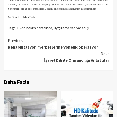
cezalandırılmaktadır. Kanunen bakmak zorunda olmadıkları özürlü evlatlarına vicdanen bakan
ailelerin, gelirlerinin olmasını suçmuş gibi değerlendiren ve açıkça yasaya da aykırı olan
Yönetmelik bir an önce düzeltilerek, özürlü ailelerinin mağduriyetleri giderilmelidir.
Ali Tezel – HaberTürk
Tags:
Evde bakım parasında
,
uygulama var
,
yasadışı
Continue
Previous
Rehabilitasyon merkezlerine yönelik operasyon
Reading
Next
İşaret Dili ile Ormancılığı Anlattılar
Daha Fazla