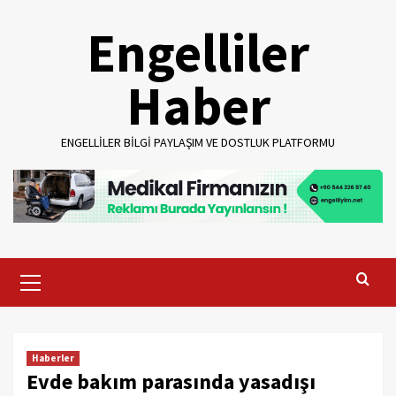
Skip
Engelliler
to
content
Haber
ENGELLILER BILGI PAYLAŞIM VE DOSTLUK PLATFORMU
Primary
Menu
Haberler
Evde bakım parasında yasadışı