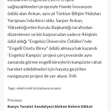
sağlayabilmeleri projesiyle Hamle İnovasyon
ödülü alan Arıkan, aynı yıl Türkiye Bilişim Yıldızları
Yarışması’nda ikinci oldu. Sarper Arıkan,
Yükseköğretim Kurulu Başkanlığı tarafından
düzenlenen ve bin başvurudan sadece 4 kişinin
ödül aldığı “Engelsiz Üniversite Ödülleri”nde
“Engelli Dostu Birey” ödülü almaya hak kazandı.
‘Engelsiz Kampüs’ projesi çerçevesinde aynı
zamanda görme engelli bireylerin kampüste rahat
hareket edebilmeleri için hayata geçirilen
navigasyon projesi de yer alıyor. İHA
Tags:
elektronik kütüphane projesi
Continue
Previous
Banyo Tuvalet Sandalyesi Alırken Nelere Dikkat
Reading