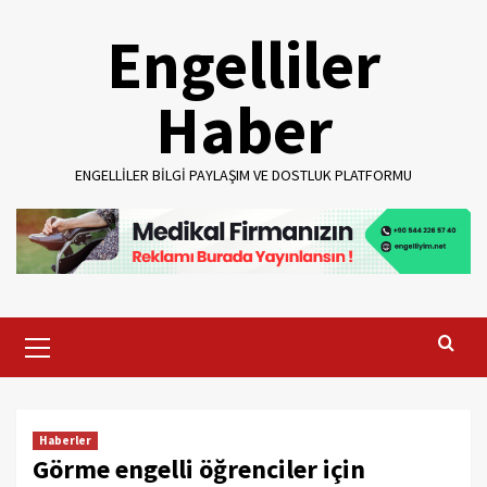
Skip
Engelliler
to
content
Haber
ENGELLILER BILGI PAYLAŞIM VE DOSTLUK PLATFORMU
Primary
Menu
Haberler
Görme engelli öğrenciler için