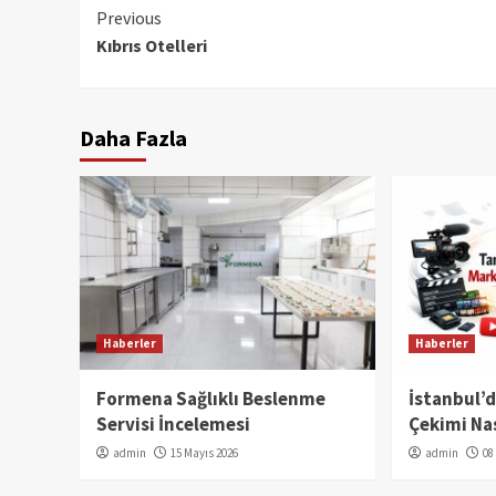
Continue
Previous
Kıbrıs Otelleri
Reading
Daha Fazla
Haberler
Haberler
Formena Sağlıklı Beslenme
İstanbul’
Servisi İncelemesi
Çekimi Nas
admin
15 Mayıs 2026
admin
08