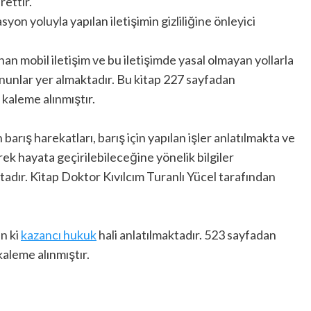
rettir.
on yoluyla yapılan iletişimin gizliliğine önleyici
an mobil iletişim ve bu iletişimde yasal olmayan yollarla
 kanunlar yer almaktadır. Bu kitap 227 sayfadan
kaleme alınmıştır.
barış harekatları, barış için yapılan işler anlatılmakta ve
rek hayata geçirilebileceğine yönelik bilgiler
adır. Kitap Doktor Kıvılcım Turanlı Yücel tarafından
an ki
kazancı hukuk
hali anlatılmaktadır. 523 sayfadan
aleme alınmıştır.