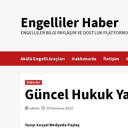
Skip
to
Engelliler Haber
content
ENGELLILER BILGI PAYLAŞIM VE DOSTLUK PLATFORMU
Akülü Engelli Araçları
Hakkımızda
İletişim
Haberler
Güncel Hukuk Ya
admin
30 Temmuz 2012
Yazıyı Sosyal Medyada Paylaş