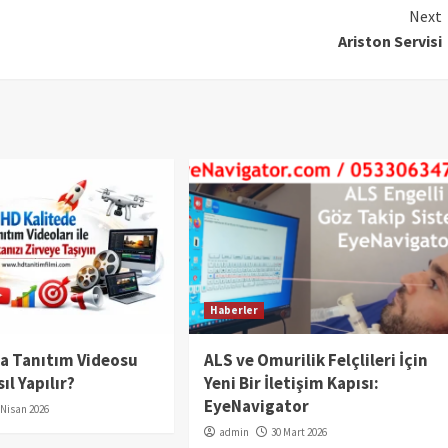
Next
Ariston Servisi
Haberler
da Tanıtım Videosu
ALS ve Omurilik Felçlileri İçin
ıl Yapılır?
Yeni Bir İletişim Kapısı:
EyeNavigator
 Nisan 2026
admin
30 Mart 2026