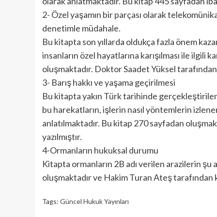
olarak anlatmaktadır. Bu kitap 445 sayfadan iba
2- Özel yaşamın bir parçası olarak telekomünikasy
denetimle müdahale.
Bu kitapta son yıllarda oldukça fazla önem kazan
insanların özel hayatlarına karışılması ile ilgili
oluşmaktadır. Doktor Saadet Yüksel tarafından 
3- Barış hakkı ve yaşama geçirilmesi
Bu kitapta yakın Türk tarihinde gerçekleştirilen 
bu harekatların, işlerin nasıl yöntemlerin izlene
anlatılmaktadır. Bu kitap 270 sayfadan oluşmakt
yazılmıştır.
4-Ormanların hukuksal durumu
Kitapta ormanların 2B adı verilen arazilerin şu 
oluşmaktadır ve Hakim Turan Ateş tarafından k
Tags:
Güncel Hukuk Yayınları