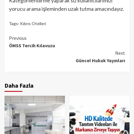
Kategorilendirme yaparak siz kullanıcılarımızı
yorucu arama işleminden uzak tutma amacındayız.
Tags:
Kıbrıs Otelleri
Continue
Previous
ÖMSS Tercih Kılavuzu
Reading
Next
Güncel Hukuk Yayınları
Daha Fazla