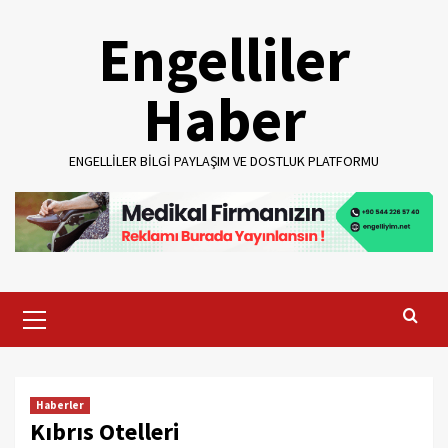
Skip
Engelliler
to
content
Haber
ENGELLILER BILGI PAYLAŞIM VE DOSTLUK PLATFORMU
Primary
Menu
Haberler
Kıbrıs Otelleri