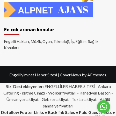
En çok aranan konular
Engelli Hakları, Müzik, Oyun, Teknoloji, İş, Eğitim, Sağlık
Konuları
Engelliyim.net Haber Sitesi
|
CoverNews
by AF themes.
Bizi Destekleyenler:
ENGELLİLER HABER SİTESİ -
Ankara
Catering
- işitme Cihazı - Wolker fiyatları - Kanedyen Baston -
Ümraniye nakliyat
-
Gebze nakliyat
-
Tuzla nakliyat
- Akülü
sandalye fiyatları
Dofollow Footer Links • Backlink Sales • Paid Guest Posts •