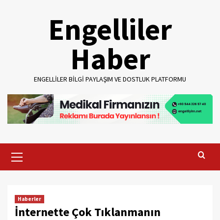
Skip
Engelliler
to
content
Haber
ENGELLILER BILGI PAYLAŞIM VE DOSTLUK PLATFORMU
Primary
Menu
Haberler
İnternette Çok Tıklanmanın