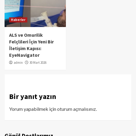
Haberler
ALS ve Omurilik
Felçlileri İçin Yeni Bir
İletişim Kapısı:
EyeNavigator
admin
30 Mart 2026
Bir yanıt yazın
Yorum yapabilmek için
oturum açmalısınız
.
Gönül Dostlarımız