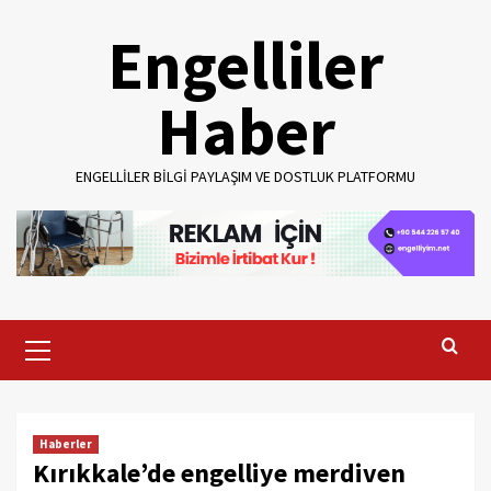
Skip
Engelliler
to
content
Haber
ENGELLILER BILGI PAYLAŞIM VE DOSTLUK PLATFORMU
Primary
Menu
Haberler
Kırıkkale’de engelliye merdiven