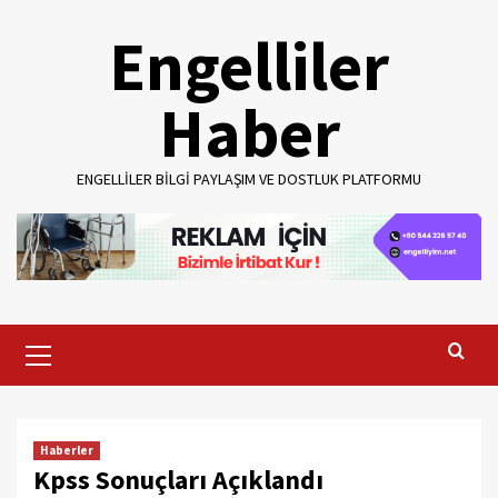
Skip
Engelliler
to
content
Haber
ENGELLILER BILGI PAYLAŞIM VE DOSTLUK PLATFORMU
Primary
Menu
Haberler
Kpss Sonuçları Açıklandı