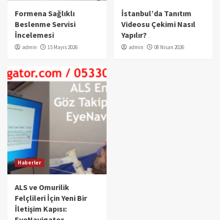
Formena Sağlıklı
İstanbul’da Tanıtım
Beslenme Servisi
Videosu Çekimi Nasıl
İncelemesi
Yapılır?
admin
15 Mayıs 2026
admin
08 Nisan 2026
Haberler
ALS ve Omurilik
Felçlileri İçin Yeni Bir
İletişim Kapısı:
EyeNavigator