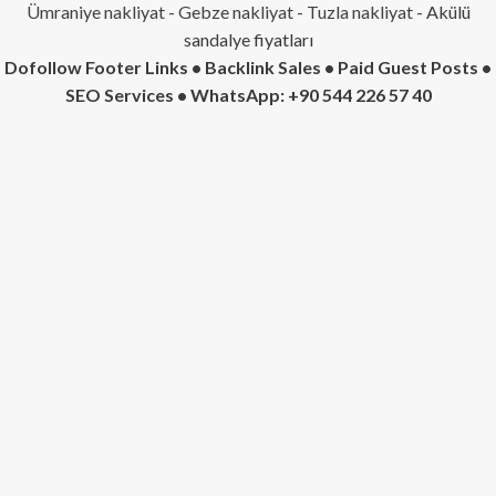
Ümraniye nakliyat
-
Gebze nakliyat
-
Tuzla nakliyat
- Akülü
sandalye fiyatları
Dofollow Footer Links • Backlink Sales • Paid Guest Posts •
SEO Services • WhatsApp: +90 544 226 57 40