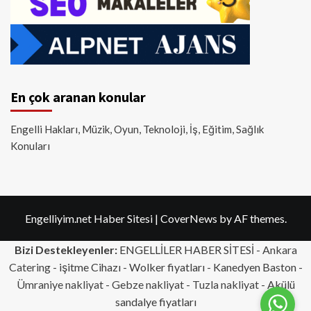
En çok aranan konular
Engelli Hakları, Müzik, Oyun, Teknoloji, İş, Eğitim, Sağlık
Konuları
Engelliyim.net Haber Sitesi
|
CoverNews
by AF themes.
Bizi Destekleyenler:
ENGELLİLER HABER SİTESİ -
Ankara
Catering
- işitme Cihazı - Wolker fiyatları - Kanedyen Baston -
Ümraniye nakliyat
-
Gebze nakliyat
-
Tuzla nakliyat
- Akülü
sandalye fiyatları