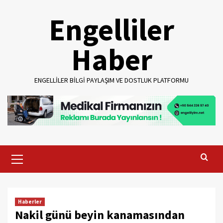
Skip
Engelliler
to
content
Haber
ENGELLILER BILGI PAYLAŞIM VE DOSTLUK PLATFORMU
Primary
Menu
Haberler
Nakil günü beyin kanamasından