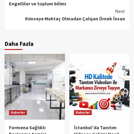
Engelliler ve toplum bilimi
Reading
Next
Kimseye Muhtaç Olmadan Çalışan Örnek İnsan
Daha Fazla
Haberler
Haberler
Formena Sağlıklı
İstanbul’da Tanıtım
Beslenme Servisi
Videosu Çekimi Nasıl