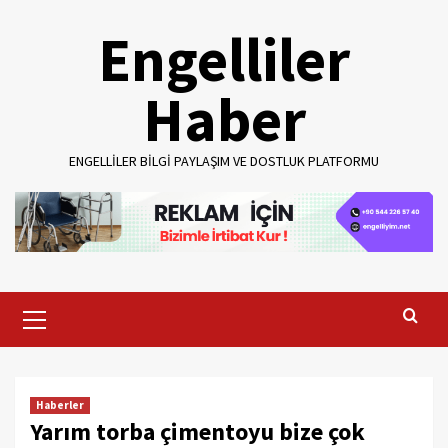
Skip
Engelliler
to
content
Haber
ENGELLILER BILGI PAYLAŞIM VE DOSTLUK PLATFORMU
Primary
Menu
Haberler
Yarım torba çimentoyu bize çok