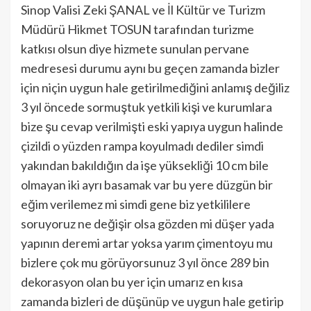
Sinop Valisi Zeki ŞANAL ve İl Kültür ve Turizm
Müdürü Hikmet TOSUN tarafından turizme
katkısı olsun diye hizmete sunulan pervane
medresesi durumu aynı bu geçen zamanda bizler
için niçin uygun hale getirilmediğini anlamış değiliz
3 yıl öncede sormuştuk yetkili kişi ve kurumlara
bize şu cevap verilmişti eski yapıya uygun halinde
çizildi o yüzden rampa koyulmadı dediler simdi
yakından bakıldığın da işe yüksekliği 10 cm bile
olmayan iki ayrı basamak var bu yere düzgün bir
eğim verilemez mi simdi gene biz yetkililere
soruyoruz ne değişir olsa gözden mi düşer yada
yapının deremi artar yoksa yarım çimentoyu mu
bizlere çok mu görüyorsunuz 3 yıl önce 289 bin
dekorasyon olan bu yer için umarız en kısa
zamanda bizleri de düşünüp ve uygun hale getirip