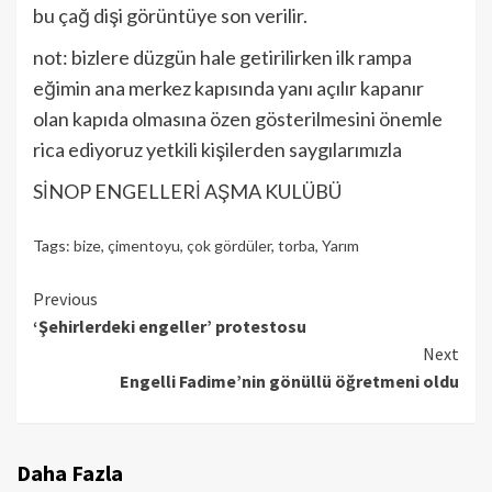
bu çağ dişi görüntüye son verilir.
not: bizlere düzgün hale getirilirken ilk rampa
eğimin ana merkez kapısında yanı açılır kapanır
olan kapıda olmasına özen gösterilmesini önemle
rica ediyoruz yetkili kişilerden saygılarımızla
SİNOP ENGELLERİ AŞMA KULÜBÜ
Tags:
bize
,
çimentoyu
,
çok gördüler
,
torba
,
Yarım
Continue
Previous
‘Şehirlerdeki engeller’ protestosu
Reading
Next
Engelli Fadime’nin gönüllü öğretmeni oldu
Daha Fazla