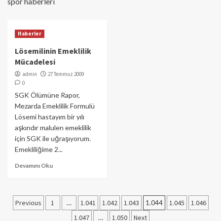
spor haberleri
Haberler
Lösemilinin Emeklilik
Mücadelesi
admin
27 Temmuz 2009
0
SGK Ölümüne Rapor,
Mezarda Emeklilik Formulü
Lösemi hastayım bir yılı
aşkındır malulen emeklilik
için SGK ile uğraşıyorum.
Emekliliğime 2...
Devamını Oku
Yazı
Previous
1
…
1.041
1.042
1.043
1.044
1.045
1.046
sayfalaması
1.047
…
1.050
Next