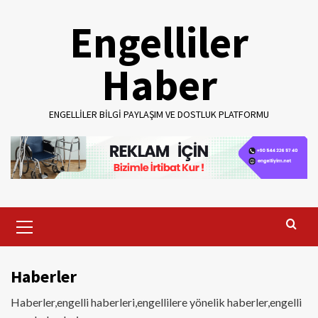
Skip
Engelliler
to
content
Haber
ENGELLILER BILGI PAYLAŞIM VE DOSTLUK PLATFORMU
Primary
Menu
Haberler
Haberler,engelli haberleri,engellilere yönelik haberler,engelli