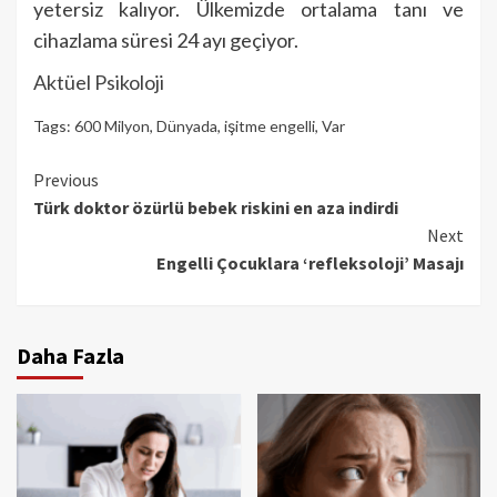
yetersiz kalıyor. Ülkemizde ortalama tanı ve
cihazlama süresi 24 ayı geçiyor.
Aktüel Psikoloji
Tags:
600 Milyon
,
Dünyada
,
işitme engelli
,
Var
Continue
Previous
Türk doktor özürlü bebek riskini en aza indirdi
Reading
Next
Engelli Çocuklara ‘refleksoloji’ Masajı
Daha Fazla