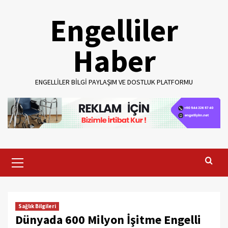
Skip
Engelliler
to
content
Haber
ENGELLILER BILGI PAYLAŞIM VE DOSTLUK PLATFORMU
Primary
Menu
Sağlık Bilgileri
Dünyada 600 Milyon İşitme Engelli