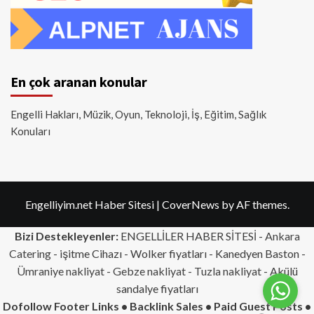
En çok aranan konular
Engelli Hakları, Müzik, Oyun, Teknoloji, İş, Eğitim, Sağlık
Konuları
Engelliyim.net Haber Sitesi
|
CoverNews
by AF themes.
Bizi Destekleyenler:
ENGELLİLER HABER SİTESİ -
Ankara
Catering
- işitme Cihazı - Wolker fiyatları - Kanedyen Baston -
Ümraniye nakliyat
-
Gebze nakliyat
-
Tuzla nakliyat
- Akülü
sandalye fiyatları
Dofollow Footer Links • Backlink Sales • Paid Guest Posts •