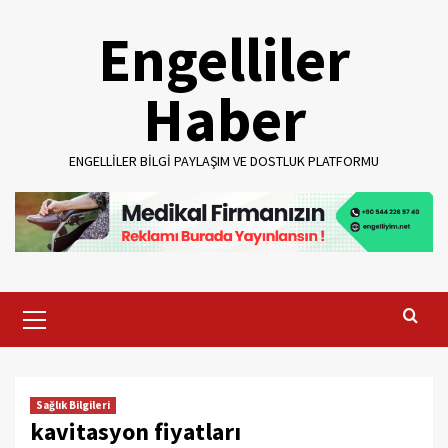
Skip
Engelliler
to
content
Haber
ENGELLILER BILGI PAYLAŞIM VE DOSTLUK PLATFORMU
Primary
Menu
Sağlık Bilgileri
kavitasyon fiyatları