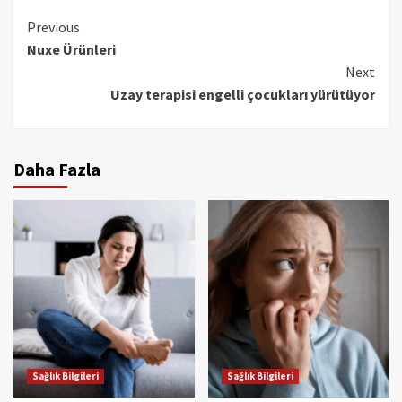
Continue
Previous
Nuxe Ürünleri
Reading
Next
Uzay terapisi engelli çocukları yürütüyor
Daha Fazla
Sağlık Bilgileri
Sağlık Bilgileri