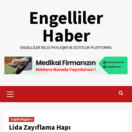
Skip
Engelliler
to
content
Haber
ENGELLILER BILGI PAYLAŞIM VE DOSTLUK PLATFORMU
Primary
Menu
Sağlık Bilgileri
Lida Zayıflama Hapı