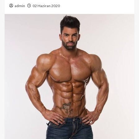
admin
02 Haziran 2020