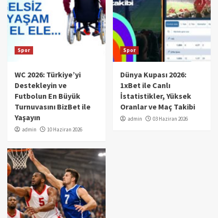
Spor
Spor
WC 2026: Türkiye’yi
Dünya Kupası 2026:
Destekleyin ve
1xBet ile Canlı
Futbolun En Büyük
İstatistikler, Yüksek
Turnuvasını BizBet ile
Oranlar ve Maç Takibi
Yaşayın
admin
03 Haziran 2026
admin
10 Haziran 2026