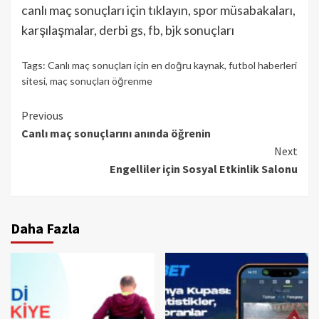
canlı maç sonuçları için tıklayın, spor müsabakaları,
karşılaşmalar, derbi gs, fb, bjk sonuçları
Tags:
Canlı maç sonuçları için en doğru kaynak
,
futbol haberleri
sitesi
,
maç sonuçları öğrenme
Continue
Previous
Canlı maç sonuçlarını anında öğrenin
Reading
Next
Engelliler için Sosyal Etkinlik Salonu
Daha Fazla