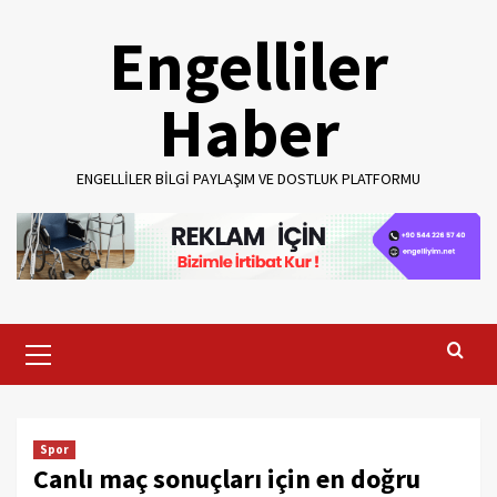
Skip
Engelliler
to
content
Haber
ENGELLILER BILGI PAYLAŞIM VE DOSTLUK PLATFORMU
Primary
Menu
Spor
Canlı maç sonuçları için en doğru