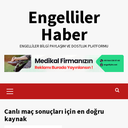
Skip
Engelliler
to
content
Haber
ENGELLILER BILGI PAYLAŞIM VE DOSTLUK PLATFORMU
Primary
Menu
Canlı maç sonuçları için en doğru
kaynak