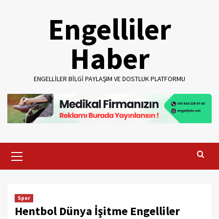
Skip
Engelliler
to
content
Haber
ENGELLILER BILGI PAYLAŞIM VE DOSTLUK PLATFORMU
Primary
Menu
Spor
Hentbol Dünya İşitme Engelliler