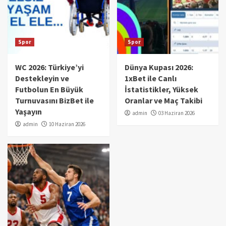
Spor
Spor
WC 2026: Türkiye’yi
Dünya Kupası 2026:
Destekleyin ve
1xBet ile Canlı
Futbolun En Büyük
İstatistikler, Yüksek
Turnuvasını BizBet ile
Oranlar ve Maç Takibi
Yaşayın
admin
03 Haziran 2026
admin
10 Haziran 2026