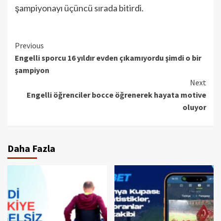
şampiyonayı üçüncü sırada bitirdi.
Continue
Previous
Engelli sporcu 16 yıldır evden çıkamıyordu şimdi o bir
Reading
şampiyon
Next
Engelli öğrenciler bocce öğrenerek hayata motive
oluyor
Daha Fazla