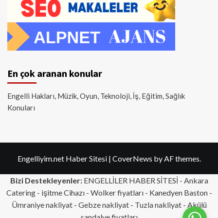
En çok aranan konular
Engelli Hakları, Müzik, Oyun, Teknoloji, İş, Eğitim, Sağlık
Konuları
Engelliyim.net Haber Sitesi
|
CoverNews
by AF themes.
Bizi Destekleyenler:
ENGELLİLER HABER SİTESİ -
Ankara
Catering
- işitme Cihazı - Wolker fiyatları - Kanedyen Baston -
Ümraniye nakliyat
-
Gebze nakliyat
-
Tuzla nakliyat
- Akülü
sandalye fiyatları