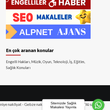
En çok aranan konular
Engelli Hakları, Müzik, Oyun, Teknoloji, İş, Eğitim,
Sağlık Konuları
Sitemizde Sağlık
iye nakliyat
-
Gebze nakliyat
-
Tuzla nakliyat
- Akülü sandalye
Makalesi Yayınla