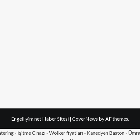
Engelliyim.net Haber Sitesi
|
CoverNews
by AF themes.
tering
- işitme Cihazı - Wolker fiyatları - Kanedyen Baston -
Ümran