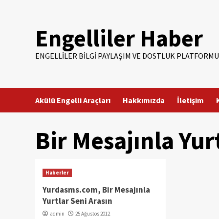
Skip
to
Engelliler Haber
content
ENGELLILER BILGI PAYLAŞIM VE DOSTLUK PLATFORMU
Akülü Engelli Araçları
Hakkımızda
İletişim
Bir Mesajınla Yur
Haberler
Yurdasms.com, Bir Mesajınla
Yurtlar Seni Arasın
admin
25 Ağustos 2012