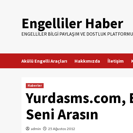
Skip
to
Engelliler Haber
content
ENGELLILER BILGI PAYLAŞIM VE DOSTLUK PLATFORMU
Akülü Engelli Araçları
Hakkımızda
İletişim
Haberler
Yurdasms.com, B
Seni Arasın
admin
25 Ağustos 2012