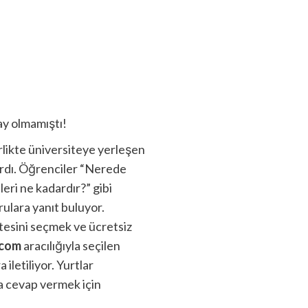
ay olmamıştı!
rlikte üniversiteye yerleşen
ardı. Öğrenciler “Nerede
eri ne kadardır?” gibi
ulara yanıt buluyor.
tesini seçmek ve ücretsiz
.com
aracılığıyla seçilen
iletiliyor. Yurtlar
na cevap vermek için