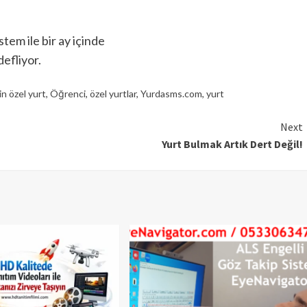
tem ile bir ay içinde
efliyor.
in özel yurt
,
Öğrenci
,
özel yurtlar
,
Yurdasms.com
,
yurt
Next
Yurt Bulmak Artık Dert Değil!