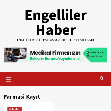
Skip
Engelliler
to
content
Haber
ENGELLILER BILGI PAYLAŞIM VE DOSTLUK PLATFORMU
Primary
Menu
Farmasi Kayıt
İş İlanları