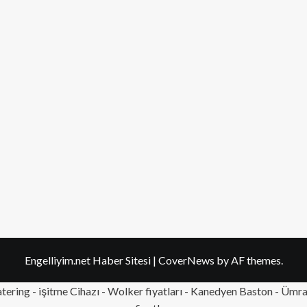
Engelliyim.net Haber Sitesi
|
CoverNews
by AF themes.
tering
- işitme Cihazı - Wolker fiyatları - Kanedyen Baston -
Ümran