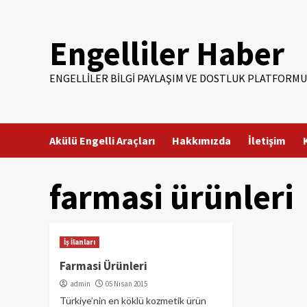
Skip
to
Engelliler Haber
content
ENGELLILER BILGI PAYLAŞIM VE DOSTLUK PLATFORMU
Akülü Engelli Araçları
Hakkımızda
İletişim
farmasi ürünleri
İş İlanları
Farmasi Ürünleri
admin
05 Nisan 2015
Türkiye’nin en köklü kozmetik ürün