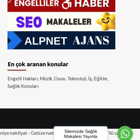
En çok aranan konular
Engelli Hakları, Müzik, Oyun, Teknoloji, İş, Eğitim,
Sağlık Konuları
Sitemizde Sağlık
iye nakliyat
-
Gebze nakliyat
-
Tuzla nakliyat
- Akülü sandalye
Makalesi Yayınla