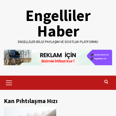
Skip
Engelliler
to
content
Haber
ENGELLILER BILGI PAYLAŞIM VE DOSTLUK PLATFORMU
Primary
Menu
Kan Pıhtılaşma Hızı