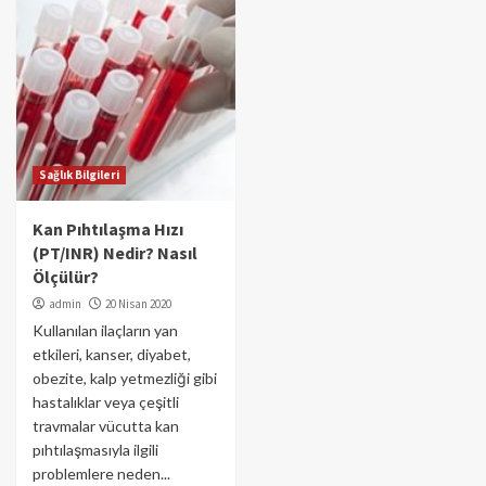
Sağlık Bilgileri
Kan Pıhtılaşma Hızı
(PT/INR) Nedir? Nasıl
Ölçülür?
admin
20 Nisan 2020
Kullanılan ilaçların yan
etkileri, kanser, diyabet,
obezite, kalp yetmezliği gibi
hastalıklar veya çeşitli
travmalar vücutta kan
pıhtılaşmasıyla ilgili
problemlere neden...