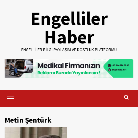
Skip
Engelliler
to
content
Haber
ENGELLILER BILGI PAYLAŞIM VE DOSTLUK PLATFORMU
Primary
Menu
Metin Şentürk