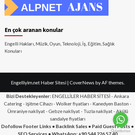
En çok aranan konular
Engelli Hakları, Müzik, Oyun, Teknoloji, İş, Eğitim, Sağlık
Konuları
Engelliyim.net Haber Sitesi
|
CoverNews
by AF themes.
Bizi Destekleyenler:
ENGELLİLER HABER SİTESİ -
Ankara
Catering
- işitme Cihazı - Wolker fiyatları - Kanedyen Baston -
Ümraniye nakliyat
-
Gebze nakliyat
-
Tuzla nakliyat
- Akülü
sandalye fiyatları
Dofollow Footer Links • Backlink Sales • Paid Guest Posts •
SEO Services • WhatsApp: +90 544 226 57 40