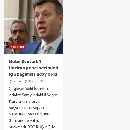
Haberler
Metin Şentürk 7
Haziran genel seçimleri
için bağımsız aday oldu
admin
07 Nisan 2015
Çağlayan'daki İstanbul
Adalet Sarayı'ndaki İl Seçim
Kuruluna gelerek
başvurusunu yapan
Şentürk'ü babası Şükrü
Şentürk de yalnız
bırakmadı. "GÖRÜŞ AÇIM