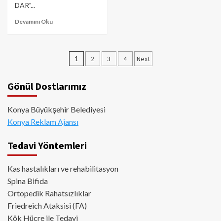
DAR"...
Devamını Oku
Yazı
1
2
3
4
Next
sayfalaması
Gönül Dostlarımız
Konya Büyükşehir Belediyesi
Konya Reklam Ajansı
Tedavi Yöntemleri
Kas hastalıkları ve rehabilitasyon
Spina Bifida
Ortopedik Rahatsızlıklar
Friedreich Ataksisi (FA)
Kök Hücre ile Tedavi