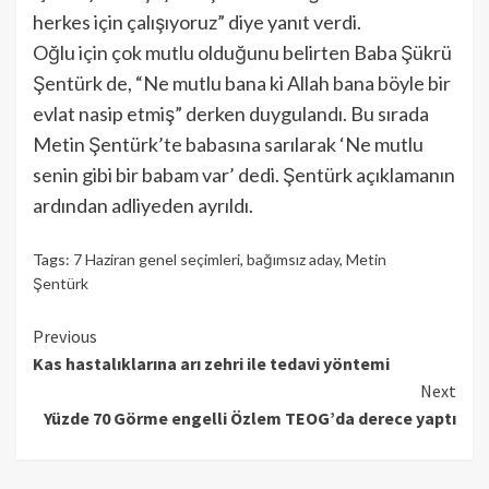
herkes için çalışıyoruz” diye yanıt verdi.
Oğlu için çok mutlu olduğunu belirten Baba Şükrü
Şentürk de, “Ne mutlu bana ki Allah bana böyle bir
evlat nasip etmiş” derken duygulandı. Bu sırada
Metin Şentürk’te babasına sarılarak ‘Ne mutlu
senin gibi bir babam var’ dedi. Şentürk açıklamanın
ardından adliyeden ayrıldı.
Tags:
7 Haziran genel seçimleri
,
bağımsız aday
,
Metin
Şentürk
Continue
Previous
Kas hastalıklarına arı zehri ile tedavi yöntemi
Reading
Next
Yüzde 70 Görme engelli Özlem TEOG’da derece yaptı