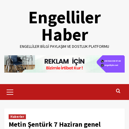
Skip
Engelliler
to
content
Haber
ENGELLILER BILGI PAYLAŞIM VE DOSTLUK PLATFORMU
Primary
Menu
Haberler
Metin Şentürk 7 Haziran genel