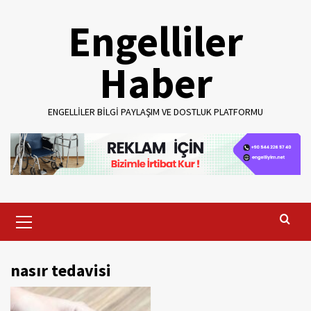
Skip
Engelliler
to
content
Haber
ENGELLILER BILGI PAYLAŞIM VE DOSTLUK PLATFORMU
Primary
Menu
nasır tedavisi