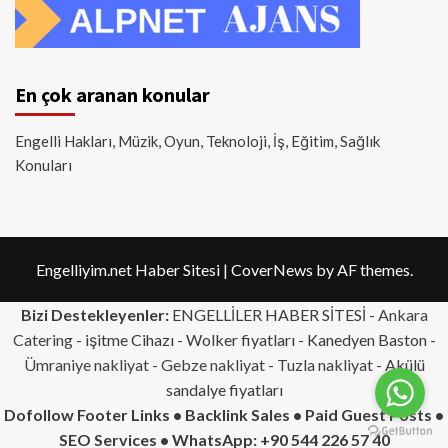
En çok aranan konular
Engelli Hakları, Müzik, Oyun, Teknoloji, İş, Eğitim, Sağlık
Konuları
Engelliyim.net Haber Sitesi
|
CoverNews
by AF themes.
Bizi Destekleyenler:
ENGELLİLER HABER SİTESİ -
Ankara
Catering
- işitme Cihazı - Wolker fiyatları - Kanedyen Baston -
Ümraniye nakliyat
-
Gebze nakliyat
-
Tuzla nakliyat
- Akülü
sandalye fiyatları
Dofollow Footer Links • Backlink Sales • Paid Guest Posts •
SEO Services • WhatsApp: +90 544 226 57 40