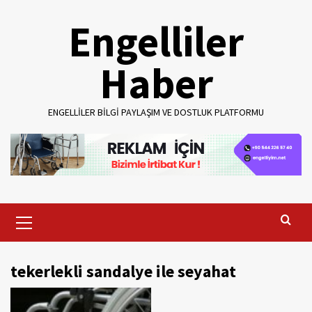
Skip
Engelliler
to
content
Haber
ENGELLILER BILGI PAYLAŞIM VE DOSTLUK PLATFORMU
Primary
Menu
tekerlekli sandalye ile seyahat