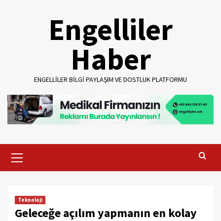
Skip
Engelliler
to
content
Haber
ENGELLILER BILGI PAYLAŞIM VE DOSTLUK PLATFORMU
Primary
Menu
Teknoloji
Geleceğe açılım yapmanın en kolay