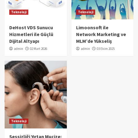
Teknoloji
Teknoloji
DeHost VDS Sunucu
Limoonsoft ile
Hizmetleri ile Güçlü
Network Marketing ve
Dijital Altyapı
MLM’de Yükseliş
admin
02 Mart 2026
admin
03 Ekim 2025
Teknoloji
Sessizliği Yırtan Mucize: