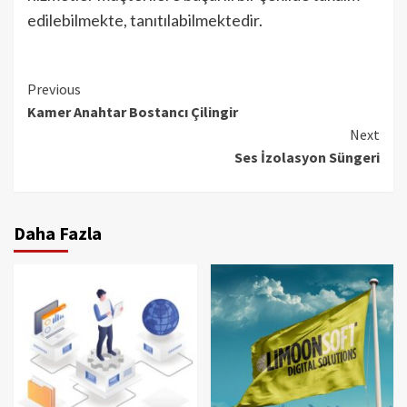
edilebilmekte, tanıtılabilmektedir.
Continue
Previous
Kamer Anahtar Bostancı Çilingir
Reading
Next
Ses İzolasyon Süngeri
Daha Fazla