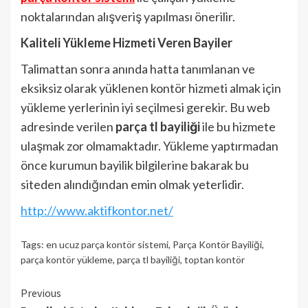
noktalarından alışveriş yapılması önerilir.
Kaliteli Yükleme Hizmeti Veren Bayiler
Talimattan sonra anında hatta tanımlanan ve
eksiksiz olarak yüklenen kontör hizmeti almak için
yükleme yerlerinin iyi seçilmesi gerekir. Bu web
adresinde verilen
parça tl bayiliği
ile bu hizmete
ulaşmak zor olmamaktadır. Yükleme yaptırmadan
önce kurumun bayilik bilgilerine bakarak bu
siteden alındığından emin olmak yeterlidir.
http://www.aktifkontor.net/
Tags:
en ucuz parça kontör sistemi
,
Parça Kontör Bayiliği
,
parça kontör yükleme
,
parça tl bayiliği
,
toptan kontör
Continue
Previous