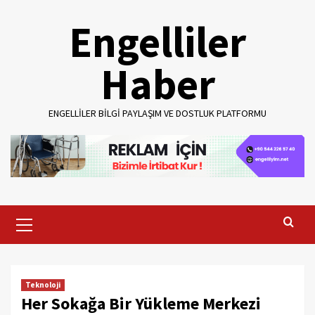
Skip
Engelliler
to
content
Haber
ENGELLILER BILGI PAYLAŞIM VE DOSTLUK PLATFORMU
Primary
Menu
Teknoloji
Her Sokağa Bir Yükleme Merkezi