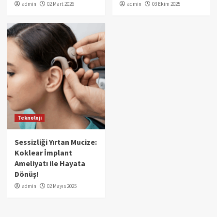
admin
02 Mart 2026
admin
03 Ekim 2025
Teknoloji
Sessizliği Yırtan Mucize:
Koklear İmplant
Ameliyatı ile Hayata
Dönüş!
admin
02 Mayıs 2025