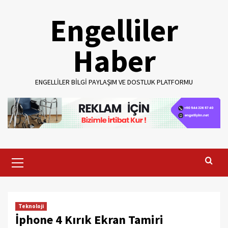
Skip
Engelliler
to
content
Haber
ENGELLILER BILGI PAYLAŞIM VE DOSTLUK PLATFORMU
Primary
Menu
Teknoloji
İphone 4 Kırık Ekran Tamiri