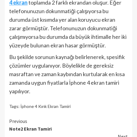
4 ekran
toplamda 2 farklı ekrandan oluşur. Eğer
telefonunuzun dokunmatiği çalışıyorsa bu
durumda üst kısımda yer alan koruyucu ekran
zarar görmüştür. Telefonunuzun dokunmatiği
çalışmıyorsa bu durumda da büyük ihtimalle her iki
yüzeyde bulunan ekran hasar görmüştür.
Bu şekilde sorunun kaynağı belirlenerek, spesifik
çözümler uygulanıyor. Böylelikle de gereksiz
masraftan ve zaman kaybından kurtularak en kısa
zamanda uygun fiyatlarla İphone 4 ekran tamiri
yapılıyor.
Tags:
İphone 4 Kırık Ekran Tamiri
Continue
Previous
Note2 Ekran Tamiri
Reading
Next