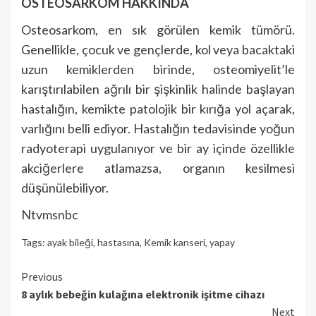
OSTEOSARKOM HAKKINDA
Osteosarkom, en sık görülen kemik tümörü.
Genellikle, çocuk ve gençlerde, kol veya bacaktaki
uzun ke­miklerden birinde, osteomiyelit’le
karıştırılabilen ağrılı bir şişkinlik halinde başlayan
hastalığın, kemikte patolojik bir kırığa yol açarak,
varlığını belli ediyor. Hastalığın tedavisinde yoğun
radyoterapi uygulanıyor ve bir ay içinde özellikle
akciğerlere atlamazsa, organın kesilmesi
düşünülebiliyor.
Ntvmsnbc
Tags:
ayak bileği
,
hastasına
,
Kemik kanseri
,
yapay
Continue
Previous
8 aylık bebeğin kulağına elektronik işitme cihazı
Reading
Next