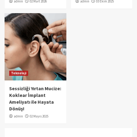
admin
02 Mart 2026
admin
03 Ekim 2025
Teknoloji
Sessizliği Yırtan Mucize:
Koklear İmplant
Ameliyatı ile Hayata
Dönüş!
admin
02 Mayıs 2025