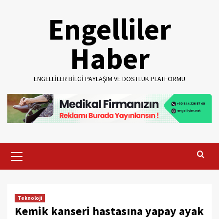
Skip
Engelliler
to
content
Haber
ENGELLILER BILGI PAYLAŞIM VE DOSTLUK PLATFORMU
Primary
Menu
Teknoloji
Kemik kanseri hastasına yapay ayak