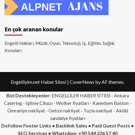
En çok aranan konular
Engelli Hakları, Müzik, Oyun, Teknoloji, İş, Eğitim, Sağlık
Konuları
Engelliyim.net Haber Sitesi
|
CoverNews
by AF themes.
Bizi Destekleyenler:
ENGELLİLER HABER SİTESİ -
Ankara
Catering
- işitme Cihazı - Wolker fiyatları - Kanedyen Baston -
Ümraniye nakliyat
-
Gebze nakliyat
-
Tuzla nakliyat
- Akülü
sandalye fiyatları
Dofollow Footer Links • Backlink Sales • Paid Guest Posts •
SEO Services • WhatsApp: +90 544 226 57 40