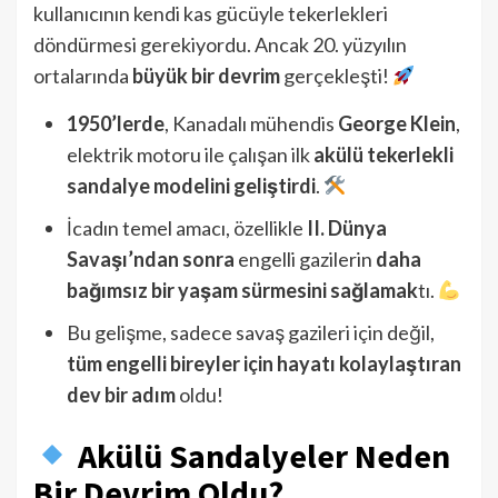
kullanıcının kendi kas gücüyle tekerlekleri
döndürmesi gerekiyordu. Ancak 20. yüzyılın
ortalarında
büyük bir devrim
gerçekleşti!
1950’lerde
, Kanadalı mühendis
George Klein
,
elektrik motoru ile çalışan ilk
akülü tekerlekli
sandalye modelini geliştirdi
.
İcadın temel amacı, özellikle
II. Dünya
Savaşı’ndan sonra
engelli gazilerin
daha
bağımsız bir yaşam sürmesini sağlamak
tı.
Bu gelişme, sadece savaş gazileri için değil,
tüm engelli bireyler için hayatı kolaylaştıran
dev bir adım
oldu!
Akülü Sandalyeler Neden
Bir Devrim Oldu?