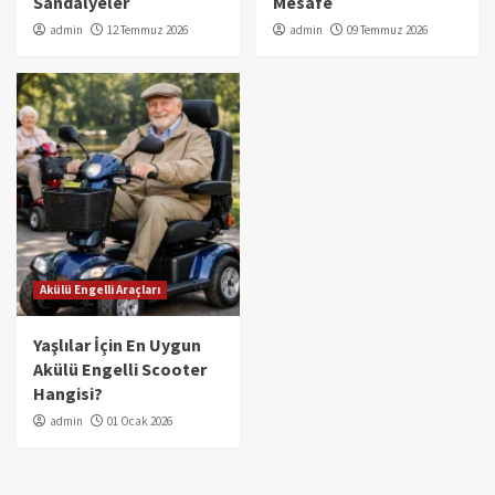
Sandalyeler
Mesafe
admin
12 Temmuz 2026
admin
09 Temmuz 2026
Akülü Engelli Araçları
Yaşlılar İçin En Uygun
Akülü Engelli Scooter
Hangisi?
admin
01 Ocak 2026