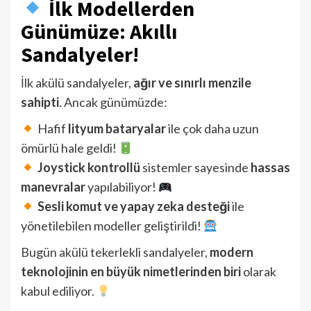
İlk Modellerden
Günümüze: Akıllı
Sandalyeler!
İlk akülü sandalyeler,
ağır ve sınırlı menzile
sahipti
. Ancak günümüzde:
Hafif
lityum bataryalar
ile çok daha uzun
ömürlü hale geldi!
Joystick kontrollü
sistemler sayesinde
hassas
manevralar
yapılabiliyor!
Sesli komut ve yapay zeka desteği
ile
yönetilebilen modeller geliştirildi!
Bugün akülü tekerlekli sandalyeler,
modern
teknolojinin en büyük nimetlerinden biri
olarak
kabul ediliyor.