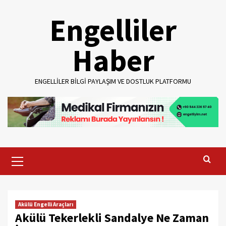
Skip
Engelliler
to
content
Haber
ENGELLILER BILGI PAYLAŞIM VE DOSTLUK PLATFORMU
Primary
Menu
Akülü Engelli Araçları
Akülü Tekerlekli Sandalye Ne Zaman